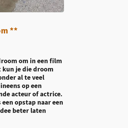
om **
droom om in een film
t kun je die droom
nder al te veel
 ineens op een
de acteur of actrice.
ls een opstap naar een
idee beter laten