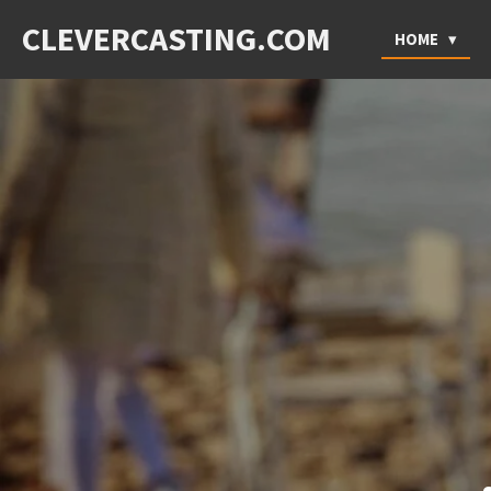
Ga
CLEVERCASTING.COM
HOME
direct
naar
de
hoofdinhoud